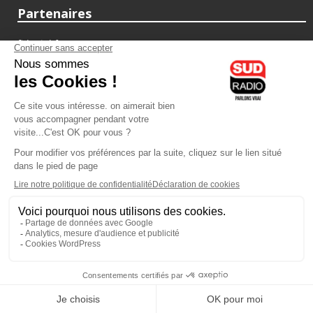
Partenaires
fiducial.fr
lyoncapitale.fr
olympique-et-lyonnais.com
L'application Iphone / Android
Téléchargez l'application
Les cookies
Gestion des cookies
Crédit photos : ©Sud Radio / Pierre Olivier
00H00
-
02H00
02H00 - 03H00
Judith Beller
Jacques Pessis
Les Vraies Voix
Les clefs d'une vie