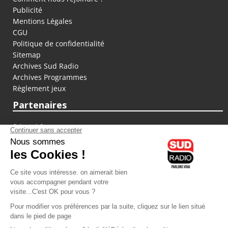
Publicité
Mentions Légales
CGU
Politique de confidentialité
Sitemap
Archives Sud Radio
Archives Programmes
Règlement jeux
Partenaires
fiducial.fr
lyoncapitale.fr
olympique-et-lyonnais.com
L'application Iphone / Android
Téléchargez l'application
Les cookies