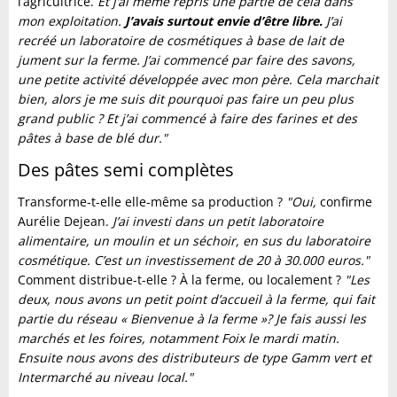
l’agricultrice.
Et j’ai même repris une partie de cela dans
mon exploitation.
J’avais surtout envie d’être libre.
J’ai
recréé un laboratoire de cosmétiques à base de lait de
jument sur la ferme. J’ai commencé par faire des savons,
une petite activité développée avec mon père. Cela marchait
bien, alors je me suis dit pourquoi pas faire un peu plus
grand public ? Et j’ai commencé à faire des farines et des
pâtes à base de blé dur."
Des pâtes semi complètes
Transforme-t-elle elle-même sa production ?
"Oui,
confirme
Aurélie Dejean.
J’ai investi dans un petit laboratoire
alimentaire, un moulin et un séchoir, en sus du laboratoire
cosmétique. C’est un investissement de 20 à 30.000 euros."
Comment distribue-t-elle ? À la ferme, ou localement ?
"Les
deux, nous avons un petit point d’accueil à la ferme, qui fait
partie du réseau « Bienvenue à la ferme »? Je fais aussi les
marchés et les foires, notamment Foix le mardi matin.
Ensuite nous avons des distributeurs de type Gamm vert et
Intermarché au niveau local."