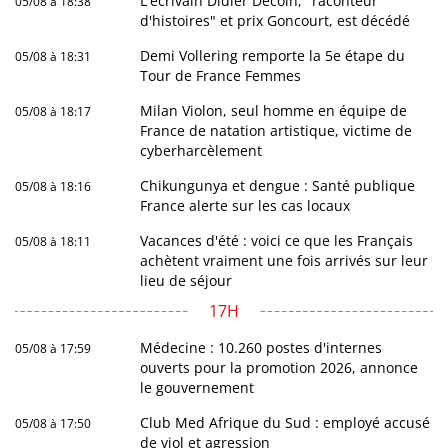
L'écrivain Didier Decoin, "raconteur
05/08 à 18:38
d'histoires" et prix Goncourt, est décédé
Demi Vollering remporte la 5e étape du
05/08 à 18:31
Tour de France Femmes
Milan Violon, seul homme en équipe de
05/08 à 18:17
France de natation artistique, victime de
cyberharcèlement
Chikungunya et dengue : Santé publique
05/08 à 18:16
France alerte sur les cas locaux
Vacances d'été : voici ce que les Français
05/08 à 18:11
achètent vraiment une fois arrivés sur leur
lieu de séjour
17H
Médecine : 10.260 postes d'internes
05/08 à 17:59
ouverts pour la promotion 2026, annonce
le gouvernement
Club Med Afrique du Sud : employé accusé
05/08 à 17:50
de viol et agression