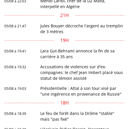
Mehdi Laribi, chef de la DZ Mafia,
05/08 à 22:03
interpellé en Algérie
21H
Jules Bouyer décroche l'argent au tremplin
05/08 à 21:47
de 3 mètres
19H
Lara Gut-Behrami annonce la fin de sa
05/08 à 19:41
carrière à 35 ans
Accusations de violences sur d'ex-
05/08 à 19:32
compagnes: le chef Jean Imbert placé sous
statut de témoin assisté
Présidentielle : Attal à son tour visé par
05/08 à 19:03
"une ingérence en provenance de Russie"
18H
Le feu de forêt dans la Drôme "stable"
05/08 à 18:39
mais "pas fixé"