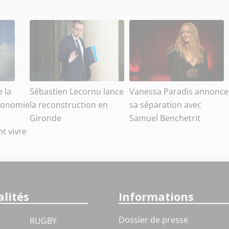
e la
Sébastien Lecornu lance
Vanessa Paradis annonce
utonomie
la reconstruction en
sa séparation avec
Gironde
Samuel Benchetrit
t vivre
lités
Informations
Dossier de presse
RUGBY