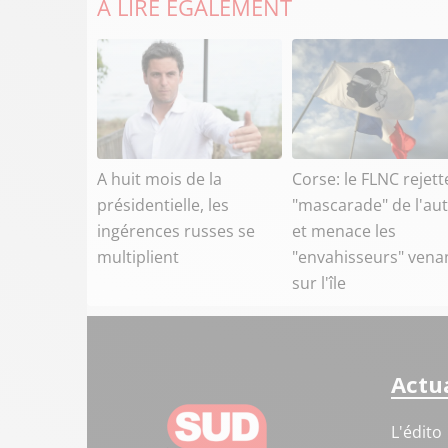
À LIRE ÉGALEMENT
A huit mois de la
Corse: le FLNC rejett
présidentielle, les
"mascarade" de l'a
ingérences russes se
et menace les
multiplient
"envahisseurs" venan
sur l'île
Actua
L'édito