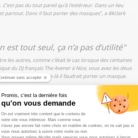
 C’est pas du tout pareil qu’à l’extérieur. Dans un lieu
est partout. Donc il faut porter des masques
", a déclaré
st tout seul, ça n’a pas d’utilité"
e les autres, comme c’était le cas lorsque des centaines
que du DJ français The Avener à Nice, vous avez les deux
ation. Dans ces moments-là il faudrait porter un masque.
 vie, lors de rassemblements où il n’y a pas de forte
sont à l’extérieur, quand ils sont sur les terrasses des
 sont dans la rue, quand ils visitent des endroits), ce
orter un masque quand on est tout seul, à vélo ou dans
e qu’il faut pratiquer en revanche, c’est un lavage des
 c’est l’aération des pièces.
"