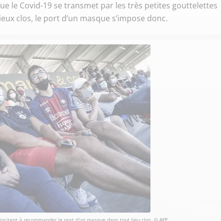
que le Covid-19 se transmet par les très petites gouttelettes
lieux clos, le port d’un masque s’impose donc.
 incitent à recommander le port d'un masque dans tout lieu clos. © AFP