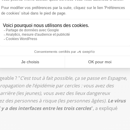
notre camp et dans celle des
utorités ? "
La balle est à la fois dans notre camp et dans
e dans l’exemplarité. Quand on voit ce qui s’est passé dans
municipales, dans la visite de Jean Castex à Dijon, on voit
 image exemplaire dans le sens du respect des mesures
geable ? "
C’est tout à fait possible, ça se passe en Espagne,
a propagation de l’épidémie par cercles : vous avez des
rrière (les jeunes), vous avez des lieux dangereux
ez des personnes à risque (les personnes âgées).
Le virus
y a des interfaces entre les trois cercles
", a expliqué