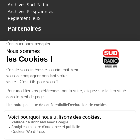
Archives Sud Radio
Archives Programmes
Règlement jeux
Partenaires
fiducial.fr
lyoncapitale.fr
olympique-et-lyonnais.com
L'application Iphone / Android
Téléchargez l'application
Les cookies
Gestion des cookies
Crédit photos : ©Sud Radio / Pierre Olivier