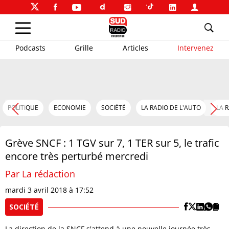
Podcasts
Grille
Articles
Intervenez
POLITIQUE
ECONOMIE
SOCIÉTÉ
LA RADIO DE L'AUTO
LA 
Grève SNCF : 1 TGV sur 7, 1 TER sur 5, le trafic
encore très perturbé mercredi
Par La rédaction
mardi 3 avril 2018 à 17:52
SOCIÉTÉ
La direction de la SNCF s'attend à une nouvelle journée très