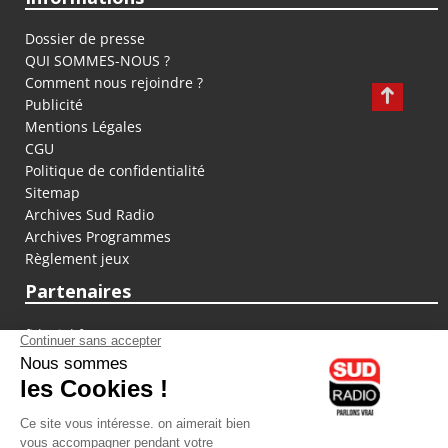
Dossier de presse
QUI SOMMES-NOUS ?
Comment nous rejoindre ?
Publicité
Mentions Légales
CGU
Politique de confidentialité
Sitemap
Archives Sud Radio
Archives Programmes
Règlement jeux
Partenaires
fiducial.fr
lyoncapitale.fr
olympique-et-lyonnais.com
L'application Iphone / Android