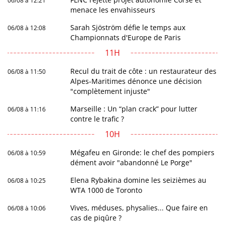
06/08 à 12:21
menace les envahisseurs
Sarah Sjöström défie le temps aux
06/08 à 12:08
Championnats d'Europe de Paris
11H
Recul du trait de côte : un restaurateur des
06/08 à 11:50
Alpes-Maritimes dénonce une décision
"complètement injuste"
Marseille : Un “plan crack” pour lutter
06/08 à 11:16
contre le trafic ?
10H
Mégafeu en Gironde: le chef des pompiers
06/08 à 10:59
dément avoir "abandonné Le Porge"
Elena Rybakina domine les seizièmes au
06/08 à 10:25
WTA 1000 de Toronto
Vives, méduses, physalies... Que faire en
06/08 à 10:06
cas de piqûre ?