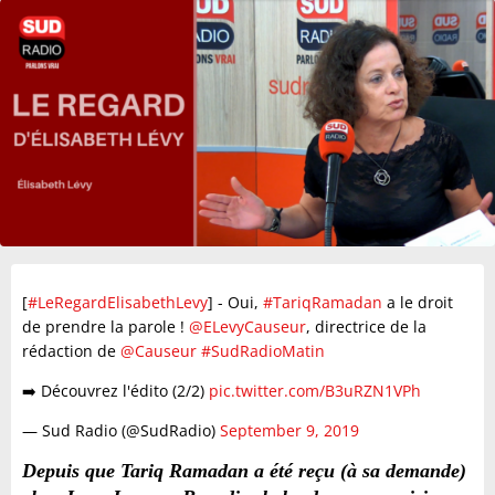
[
#LeRegardElisabethLevy
] - Oui,
#TariqRamadan
a le droit
de prendre la parole !
@ELevyCauseur
, directrice de la
rédaction de
@Causeur
#SudRadioMatin
➡️ Découvrez l'édito (2/2)
pic.twitter.com/B3uRZN1VPh
— Sud Radio (@SudRadio)
September 9, 2019
Depuis que Tariq Ramadan a été reçu (à sa demande)