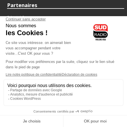
Partenaires
fiducial.fr
lyoncapitale.fr
olympique-et-lyonnais.com
L'application Iphone / Android
Téléchargez l'application
Les cookies
Gestion des cookies
Crédit photos : ©Sud Radio / Pierre Olivier
10H00
-
13H00
13H00 - 14H00
Noémie Halioua
Jacques Pessis
Les débats de l'été
Les clefs d'une vie