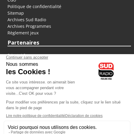
Politique de confidentialité
Sitemap
Archives Sud Radio
Archives Programmes
Règlement jeux
Partenaires
fiducial.fr
lyoncapitale.fr
olympique-et-lyonnais.com
L'application Iphone / Android
Téléchargez l'application
Les cookies
Gestion des cookies