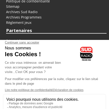
Politique de confidentialité
Sitemap
Archives Sud Radio
Archives Programmes
Règlement jeux
Partenaires
fiducial.fr
lyoncapitale.fr
olympique-et-lyonnais.com
L'application Iphone / Android
Téléchargez l'application
Les cookies
Gestion des cookies