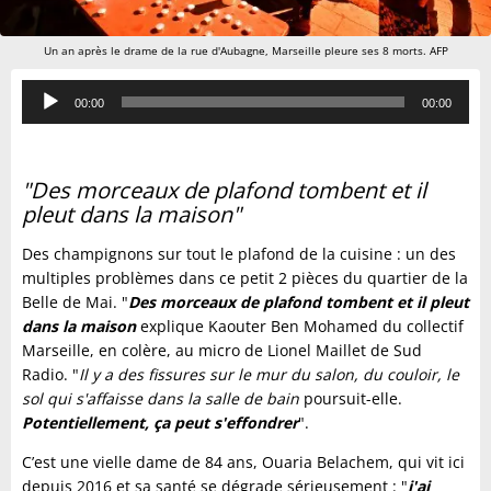
Un an après le drame de la rue d'Aubagne, Marseille pleure ses 8 morts. AFP
Lecteur
00:00
00:00
audio
"Des morceaux de plafond tombent et il
pleut dans la maison"
Des champignons sur tout le plafond de la cuisine : un des
multiples problèmes dans ce petit 2 pièces du quartier de la
Belle de Mai. "
Des morceaux de plafond tombent et il pleut
dans la maison
explique Kaouter Ben Mohamed du collectif
Marseille, en colère, au micro de Lionel Maillet de Sud
Radio. "
Il y a des fissures sur le mur du salon, du couloir, le
sol qui s'affaisse dans la salle de bain
poursuit-elle.
Potentiellement, ça peut s'effondrer
".
C’est une vielle dame de 84 ans, Ouaria Belachem, qui vit ici
depuis 2016 et sa santé se dégrade sérieusement : "
j'ai