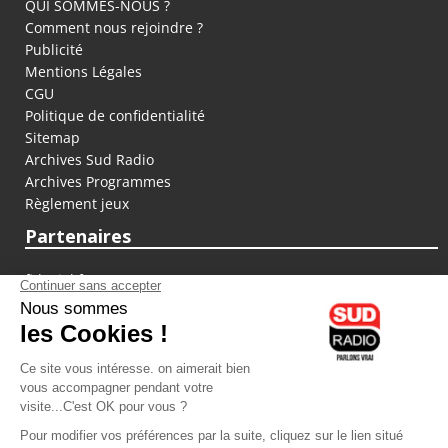
QUI SOMMES-NOUS ?
Comment nous rejoindre ?
Publicité
Mentions Légales
CGU
Politique de confidentialité
Sitemap
Archives Sud Radio
Archives Programmes
Règlement jeux
Partenaires
fiducial.fr
lyoncapitale.fr
olympique-et-lyonnais.com
L'application Iphone / Android
Téléchargez l'application