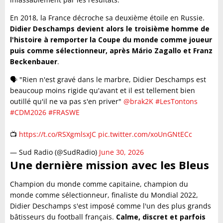
En 2018, la France décroche sa deuxième étoile en Russie.
Didier Deschamps devient alors le troisième homme de
l'histoire à remporter la Coupe du monde comme joueur
puis comme sélectionneur, après Mário Zagallo et Franz
Beckenbauer
.
🗣️ "Rien n'est gravé dans le marbre, Didier Deschamps est
beaucoup moins rigide qu'avant et il est tellement bien
outillé qu'il ne va pas s'en priver"
@brak2K
#LesTontons
#CDM2026
#FRASWE
📺
https://t.co/RSXgmlsxJC
pic.twitter.com/xoUnGNtECc
— Sud Radio (@SudRadio)
June 30, 2026
Une dernière mission avec les Bleus
Champion du monde comme capitaine, champion du
monde comme sélectionneur, finaliste du Mondial 2022,
Didier Deschamps s'est imposé comme l'un des plus grands
bâtisseurs du football français.
Calme, discret et parfois