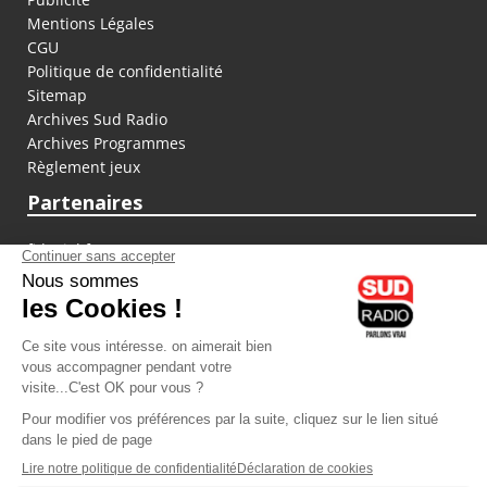
Mentions Légales
CGU
Politique de confidentialité
Sitemap
Archives Sud Radio
Archives Programmes
Règlement jeux
Partenaires
fiducial.fr
lyoncapitale.fr
olympique-et-lyonnais.com
L'application Iphone / Android
Téléchargez l'application
Les cookies