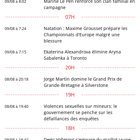
Marine Le Pen renforce son clan familial en
09/08 à 8:02
campagne
07H
Natation : Maxime Grousset prépare les
09/08 à 7:24
Championnats d'Europe malgré une
blessure
Ekaterina Alexandrova élimine Aryna
09/08 à 7:15
Sabalenka à Toronto
20H
Jorge Martin domine le Grand Prix de
08/08 à 20:18
Grande-Bretagne à Silverstone
19H
Violences sexuelles sur mineurs: le
08/08 à 19:40
gouvernement se penche sur les
défaillances des enquêtes
18H
Demi Vollering s'empare du maillot jaune
08/08 à 18:42