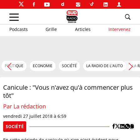
Podcasts
Grille
Articles
Intervenez
POLITIQUE
ECONOMIE
SOCIÉTÉ
LA RADIO DE L'AUTO
LA 
Canicule : "Vous n'avez qu'à commencer plus
tôt"
Par La rédaction
vendredi 27 juillet 2018 à 6:59
SOCIÉTÉ
En cette période de canicule où rien n'est évident pour