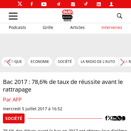
Podcasts
Grille
Articles
Intervenez
POLITIQUE
ECONOMIE
SOCIÉTÉ
LA RADIO DE L'AUTO
LA 
Bac 2017 : 78,6% de taux de réussite avant le
rattrapage
Par AFP
mercredi 5 juillet 2017 à 16:52
SOCIÉTÉ
78,6% des élèves ayant le bac en 2017 ont obtenu leur diplôme,