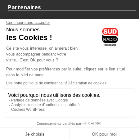
Partenaires
fiducial.fr
lyoncapitale.fr
olympique-et-lyonnais.com
L'application Iphone / Android
Téléchargez l'application
Les cookies
Gestion des cookies
Crédit photos : ©Sud Radio / Pierre Olivier
10H00
-
13H00
13H00 - 14H00
Noémie Halioua
Jacques Pessis
Les débats de l'été
Les clefs d'une vie