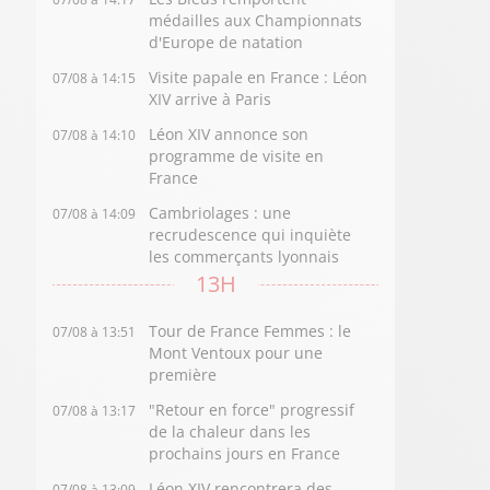
médailles aux Championnats
d'Europe de natation
Visite papale en France : Léon
07/08 à 14:15
XIV arrive à Paris
Léon XIV annonce son
07/08 à 14:10
programme de visite en
France
Cambriolages : une
07/08 à 14:09
recrudescence qui inquiète
les commerçants lyonnais
13H
Tour de France Femmes : le
07/08 à 13:51
Mont Ventoux pour une
première
"Retour en force" progressif
07/08 à 13:17
de la chaleur dans les
prochains jours en France
Léon XIV rencontrera des
07/08 à 13:09