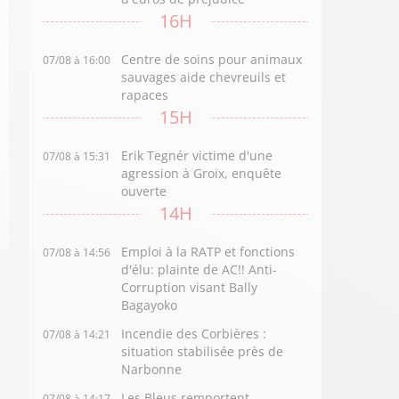
16H
Centre de soins pour animaux
07/08 à 16:00
sauvages aide chevreuils et
rapaces
15H
Erik Tegnér victime d'une
07/08 à 15:31
agression à Groix, enquête
ouverte
14H
Emploi à la RATP et fonctions
07/08 à 14:56
d'élu: plainte de AC!! Anti-
Corruption visant Bally
Bagayoko
Incendie des Corbières :
07/08 à 14:21
situation stabilisée près de
Narbonne
Les Bleus remportent
07/08 à 14:17