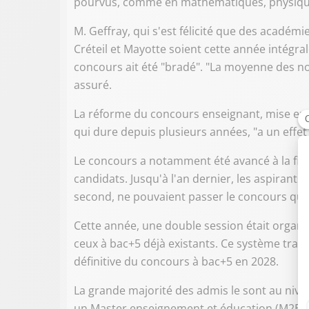
pourvus, comme en mathématiques, physique
M. Geffray, qui s'est félicité que des acadé
Créteil et Mayotte soient cette année intégr
concours ait été "bradé". "La moyenne des not
assuré.
La réforme du concours enseignant, mise en 
qui dure depuis plusieurs années, "a un effet tr
Le concours a notamment été avancé à la fin d
candidats. Jusqu'à l'an dernier, les aspiran
second, ne pouvaient passer le concours qu'
Cette année, une double session était organi
ceux à bac+5 déjà existants. Ce système transi
définitive du concours à bac+5 en 2028.
La grande majorité des admis le sont au nivea
un Master enseignement et éducation (M2E), 