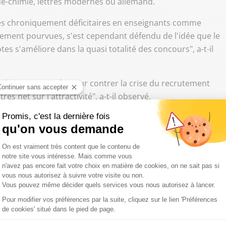
-chimie, lettres modernes ou allemand.
mies chroniquement déficitaires en enseignants comme
alement pourvues, s'est cependant défendu de l'idée que le
es s'améliore dans la quasi totalité des concours", a-t-il
place cette année pour contrer la crise du recrutement
ès net sur l'attractivité", a-t-il observé.
e la licence afin notamment d'élargir le vivier de
ts professeurs, dans le premier degré comme dans le
après un master (bac+5).
sée: les nouveaux concours à bac+3 ont coexisté avec
toire doit durer jusqu'en 2027, avant la disparition
u bac+3, selon le ministère. Ils intègreront en septembre
une formation professionnalisante de deux ans,