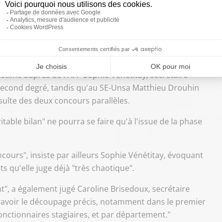
pour conclure à un regain durable d'attractivité.
estimé auprès de l'AFP Sophie Vénétitay, secrétaire
 second degré, tandis qu'au SE-Unsa Matthieu Drouhin
ulte des deux concours parallèles.
table bilan" ne pourra se faire qu'à l'issue de la phase
ncours", insiste par ailleurs Sophie Vénétitay, évoquant
s qu'elle juge déjà "très chaotique".
t", a également jugé Caroline Brisedoux, secrétaire
d'avoir le découpage précis, notamment dans le premier
fonctionnaires stagiaires, et par département."