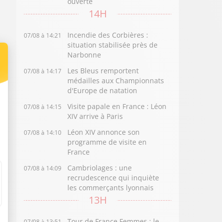
ouverte
14H
Incendie des Corbières :
07/08 à 14:21
situation stabilisée près de
Narbonne
Les Bleus remportent
07/08 à 14:17
médailles aux Championnats
d'Europe de natation
Visite papale en France : Léon
07/08 à 14:15
XIV arrive à Paris
Léon XIV annonce son
07/08 à 14:10
programme de visite en
France
Cambriolages : une
07/08 à 14:09
recrudescence qui inquiète
les commerçants lyonnais
13H
Tour de France Femmes : le
07/08 à 13:51