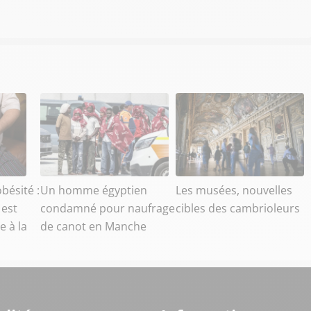
bésité :
Un homme égyptien
Les musées, nouvelles
 est
condamné pour naufrage
cibles des cambrioleurs
e à la
de canot en Manche