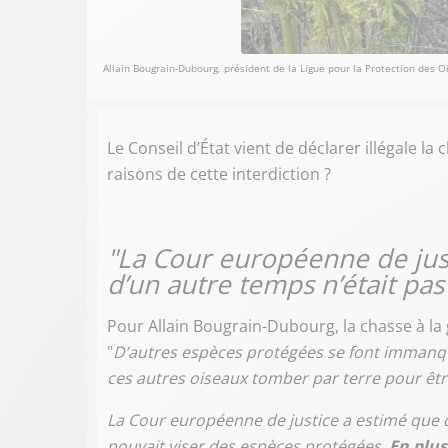
Allain Bougrain-Dubourg, président de la Ligue pour la Protection des O
Le Conseil d’État vient de déclarer illégale la 
raisons de cette interdiction ?
"La Cour européenne de just
d’un autre temps n’était pas
Pour Allain Bougrain-Dubourg, la chasse à la g
"
D’autres espèces protégées se font immanqu
ces autres oiseaux tomber par terre pour êt
La Cour européenne de justice a estimé que ce
pouvait viser des espèces protégées.
En plus