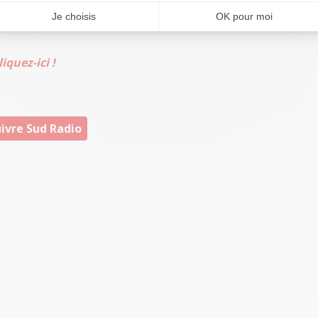
di au vendredi à 7h12 sur Sud Radio, dans la matinale
iquez-ici !
ivre Sud Radio