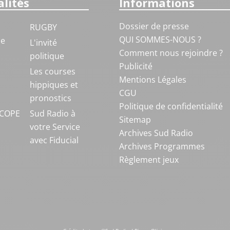
lités
Informations
Dossier de presse
RUGBY
QUI SOMMES-NOUS ?
ue
L'invité
Comment nous rejoindre ?
politique
Publicité
S
Les courses
Mentions Légales
hippiques et
CGU
pronostics
Politique de confidentialité
COPE
Sud Radio à
Sitemap
votre Service
Archives Sud Radio
avec Fiducial
Archives Programmes
Règlement jeux