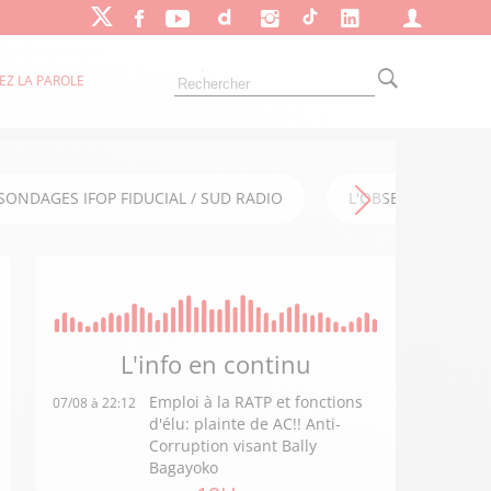
EZ LA PAROLE
SONDAGES IFOP FIDUCIAL / SUD RADIO
L'OBSERVATOIRE FI
L'info en
continu
Emploi à la RATP et fonctions
07/08 à 22:12
d'élu: plainte de AC!! Anti-
Corruption visant Bally
Bagayoko