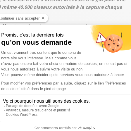
nd même 40.000 oiseaux autorisés à la capture chaque
disette, la chasse est vraiment un
s traditions des chasseurs ne devraient pas être
du : "
dans les Ardennes, on étrangle des oiseaux ; dans le
s plates supportées par des petits bâtonnets. Dans le Sud-
elle que si, pendant la guerre, cela pouvait être
 cas de disette, aujourd’hui, c’est vraiment du loisir.
temps, sont meurtrières. Il faut tourner la page. Le Conseil
tres moyens de capturer des oiseaux, on emploie ces autres
matin”