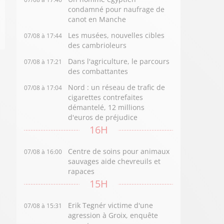
condamné pour naufrage de
canot en Manche
Les musées, nouvelles cibles
07/08 à 17:44
des cambrioleurs
Dans l'agriculture, le parcours
07/08 à 17:21
des combattantes
Nord : un réseau de trafic de
07/08 à 17:04
cigarettes contrefaites
démantelé, 12 millions
d'euros de préjudice
16H
Centre de soins pour animaux
07/08 à 16:00
sauvages aide chevreuils et
rapaces
15H
Erik Tegnér victime d'une
07/08 à 15:31
agression à Groix, enquête