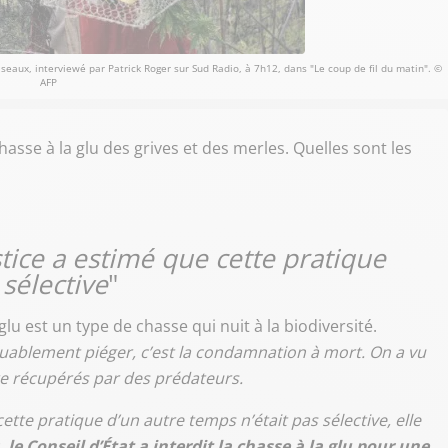
iseaux, interviewé par Patrick Roger sur Sud Radio, à 7h12, dans "Le coup de fil du matin". ©
AFP
chasse à la glu des grives et des merles. Quelles sont les
ice a estimé que cette pratique
 sélective
"
lu est un type de chasse qui nuit à la biodiversité.
ablement piéger, c’est la condamnation à mort. On a vu
re récupérés par des prédateurs.
tte pratique d’un autre temps n’était pas sélective, elle
, le Conseil d’État a interdit la chasse à la glu pour une