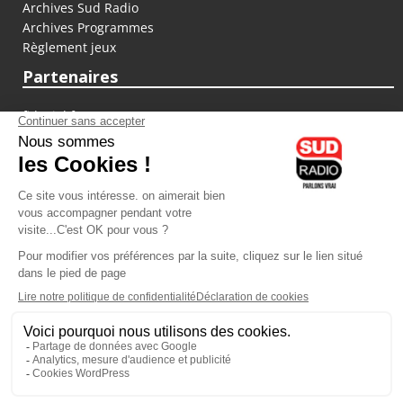
Archives Sud Radio
Archives Programmes
Règlement jeux
Partenaires
fiducial.fr
lyoncapitale.fr
olympique-et-lyonnais.com
L'application Iphone / Android
Téléchargez l'application
Les cookies
Gestion des cookies
Crédit photos : ©Sud Radio / Pierre Olivier