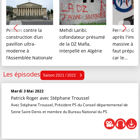
Pétition contre la
Mehdi Laribi,
Fernand Gont
construction d’un
cofondateur présumé
après l'immi
pavillon ultra-
de la DZ Mafia,
massive à Ceu
moderne à
interpellé en Algérie
faut préparer
l’Assemblée Nationale
car le...
Les épisodes
Saison 2025 / 2026
Saison 2021 / 2022
Saison 2024 / 2025
Mardi 3 Mai 2022
Saison 2023 / 2024
Patrick Roger
avec Stéphane Troussel
Saison 2022 / 2023
Avec Stéphane Troussel, Président PS du Conseil départemental de
Seine Saint-Denis et membre du Bureau National du PS
Saison 2021 / 2022