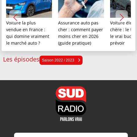
Voiture la plus
Assurance auto pas
Voiture élect
vendue en France :
cher : comment payer
chère : le to
qui domine vraiment
moins cher en 2026
le vrai budge
le marché auto ?
(guide pratique)
prévoir
Les épisodes
Saison 2025 / 2026
Saison 2022 / 2023
Saison 2024 / 2025
Saison 2023 / 2024
Saison 2022 / 2023
Saison 2021 / 2022