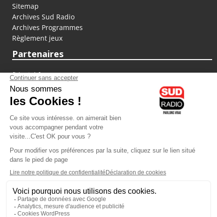
Sitemap
Archives Sud Radio
Archives Programmes
Règlement jeux
Partenaires
fiducial.fr
lyoncapitale.fr
olympique-et-lyonnais.com
L'application Iphone / Android
Téléchargez l'application
Les cookies
Gestion des cookies
Crédit photos : ©Sud Radio / Pierre Olivier