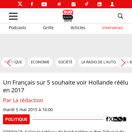
Podcasts
Grille
Articles
Intervenez
POLITIQUE
ECONOMIE
SOCIÉTÉ
LA RADIO DE L'AUTO
LA 
Un Français sur 5 souhaite voir Hollande réélu
en 2017
Par La rédaction
mardi 5 mai 2015 à 16:00
POLITIQUE
SONDAGE. Selon le tableau de bord politique Ifop-Fiducial de