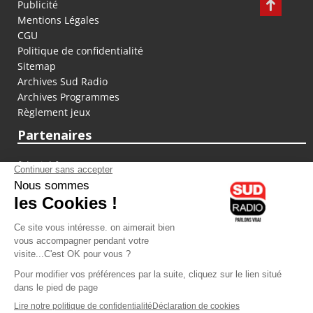
Publicité
Mentions Légales
CGU
Politique de confidentialité
Sitemap
Archives Sud Radio
Archives Programmes
Règlement jeux
Partenaires
fiducial.fr
lyoncapitale.fr
olympique-et-lyonnais.com
L'application Iphone / Android
Téléchargez l'application
Les cookies