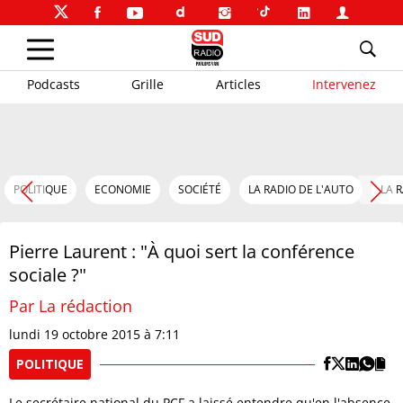
Podcasts
Grille
Articles
Intervenez
POLITIQUE
ECONOMIE
SOCIÉTÉ
LA RADIO DE L'AUTO
LA 
Pierre Laurent : "À quoi sert la conférence
sociale ?"
Par La rédaction
lundi 19 octobre 2015 à 7:11
POLITIQUE
Le secrétaire national du PCF a laissé entendre qu'en l'absence