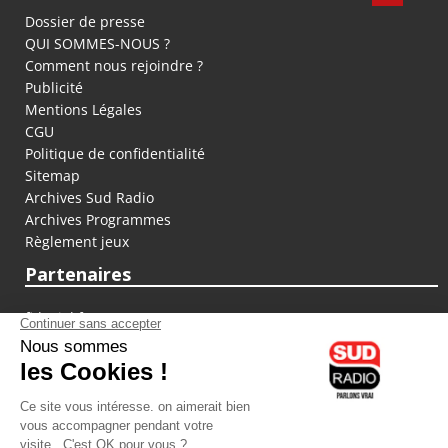
Dossier de presse
QUI SOMMES-NOUS ?
Comment nous rejoindre ?
Publicité
Mentions Légales
CGU
Politique de confidentialité
Sitemap
Archives Sud Radio
Archives Programmes
Règlement jeux
Partenaires
fiducial.fr
lyoncapitale.fr
olympique-et-lyonnais.com
L'application Iphone / Android