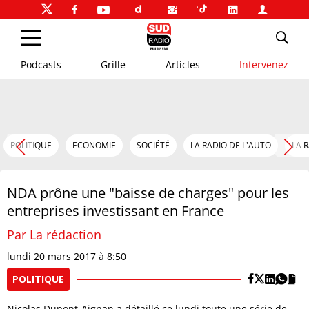
Podcasts
Grille
Articles
Intervenez
POLITIQUE
ECONOMIE
SOCIÉTÉ
LA RADIO DE L'AUTO
LA 
NDA prône une "baisse de charges" pour les
entreprises investissant en France
Par La rédaction
lundi 20 mars 2017 à 8:50
POLITIQUE
Nicolas Dupont-Aignan a détaillé ce lundi toute une série de