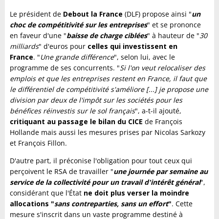
Le président de
Debout la France
(DLF) propose ainsi "
un
choc de compétitivité sur les entreprises
" et se prononce
en faveur d'une "
baisse de charge ciblées
" à hauteur de "
30
milliards
" d'euros pour
celles qui investissent en
France
. "
Une grande différence
", selon lui, avec le
programme de ses concurrents. "
Si l'on veut relocaliser des
emplois et que les entreprises restent en France, il faut que
le différentiel de compétitivité s'améliore [...]
je propose une
division par deux de l'impôt sur les sociétés pour les
bénéfices réinvestis sur le sol français
", a-t-il ajouté,
critiquant au passage le bilan du CICE
de François
Hollande mais aussi les mesures prises par Nicolas Sarkozy
et François Fillon.
D'autre part, il préconise l'obligation pour tout ceux qui
perçoivent le RSA de travailler "
une journée par semaine au
service de la collectivité pour un travail d'intérêt général
",
considérant que l'État
ne doit plus verser la moindre
allocations "
sans contreparties, sans un effort
"
. Cette
mesure s'inscrit dans un vaste programme destiné à