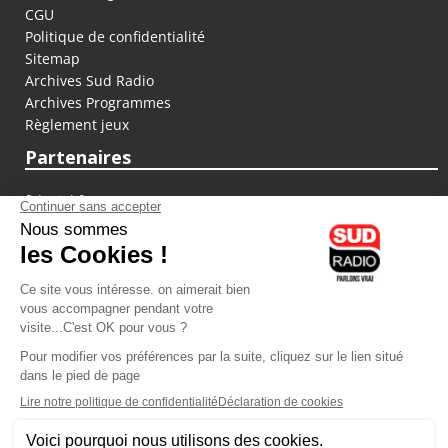
CGU
Politique de confidentialité
Sitemap
Archives Sud Radio
Archives Programmes
Règlement jeux
Partenaires
fiducial.fr
lyoncapitale.fr
olympique-et-lyonnais.com
L'application Iphone / Android
Téléchargez l'application
Les cookies
Gestion des cookies