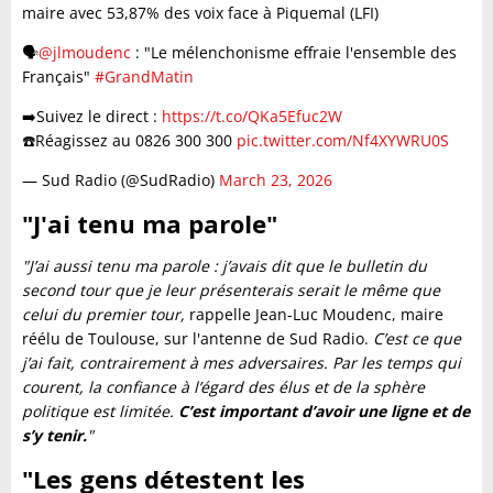
maire avec 53,87% des voix face à Piquemal (LFI)
🗣️
@jlmoudenc
: "Le mélenchonisme effraie l'ensemble des
Français"
#GrandMatin
➡️Suivez le direct :
https://t.co/QKa5Efuc2W
☎️Réagissez au 0826 300 300
pic.twitter.com/Nf4XYWRU0S
— Sud Radio (@SudRadio)
March 23, 2026
"J'ai tenu ma parole"
"J’ai aussi tenu ma parole : j’avais dit que le bulletin du
second tour que je leur présenterais serait le même que
celui du premier tour,
rappelle Jean-Luc Moudenc, maire
réélu de Toulouse, sur l'antenne de Sud Radio.
C’est ce que
j’ai fait, contrairement à mes adversaires. Par les temps qui
courent, la confiance à l’égard des élus et de la sphère
politique est limitée.
C’est important d’avoir une ligne et de
s’y tenir.
"
"Les gens détestent les