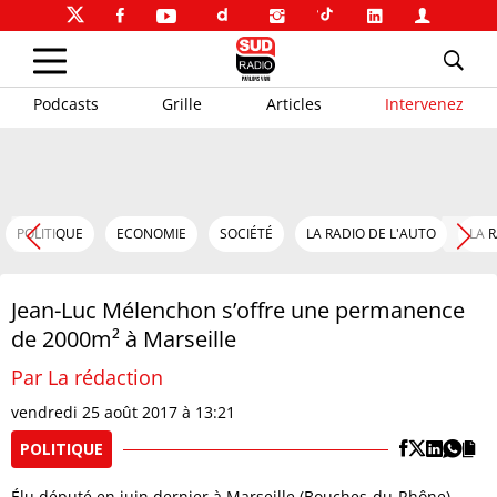
Podcasts
Grille
Articles
Intervenez
POLITIQUE
ECONOMIE
SOCIÉTÉ
LA RADIO DE L'AUTO
LA 
Jean-Luc Mélenchon s’offre une permanence
de 2000m² à Marseille
Par La rédaction
vendredi 25 août 2017 à 13:21
POLITIQUE
Élu député en juin dernier à Marseille (Bouches-du-Rhône),