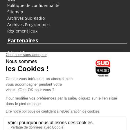
Politique de confidentialité
Sitemap
Archives Sud Radio
Archives Programmes
Règlement jeux
Partenaires
fiducial.fr
lyoncapitale.fr
olympique-et-lyonnais.com
L'application Iphone / Android
Téléchargez l'application
Les cookies
Gestion des cookies