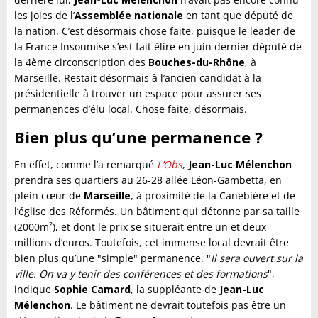
les joies de l’
Assemblée nationale
en tant que député de
la nation. C’est désormais chose faite, puisque le leader de
la France Insoumise s’est fait élire en juin dernier député de
la 4ème circonscription des
Bouches-du-Rhône
, à
Marseille. Restait désormais à l’ancien candidat à la
présidentielle à trouver un espace pour assurer ses
permanences d’élu local. Chose faite, désormais.
Bien plus qu’une permanence ?
En effet, comme l’a remarqué
L’Obs
,
Jean-Luc Mélenchon
prendra ses quartiers au 26-28 allée Léon-Gambetta, en
plein cœur de
Marseille
, à proximité de la Canebière et de
l’église des Réformés. Un bâtiment qui détonne par sa taille
(2000m²), et dont le prix se situerait entre un et deux
millions d’euros. Toutefois, cet immense local devrait être
bien plus qu’une "simple" permanence. "
Il sera ouvert sur la
ville. On va y tenir des conférences et des formations
",
indique
Sophie Camard
, la suppléante de
Jean-Luc
Mélenchon
. Le bâtiment ne devrait toutefois pas être un