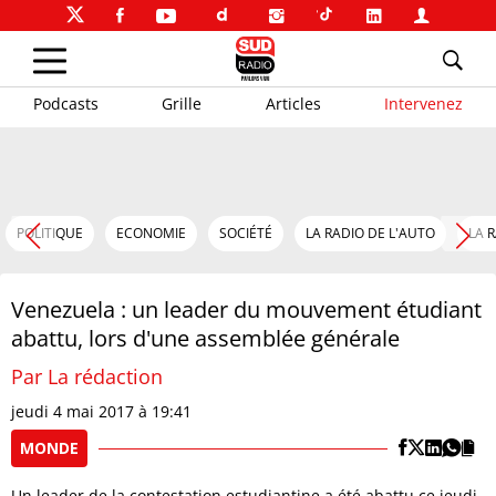
Podcasts
Grille
Articles
Intervenez
POLITIQUE
ECONOMIE
SOCIÉTÉ
LA RADIO DE L'AUTO
LA 
Venezuela : un leader du mouvement étudiant
abattu, lors d'une assemblée générale
Par La rédaction
jeudi 4 mai 2017 à 19:41
MONDE
Un leader de la contestation estudiantine a été abattu ce jeudi