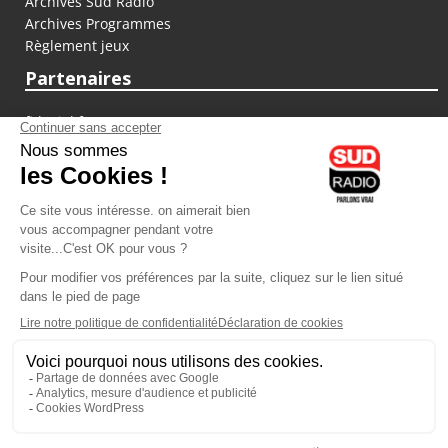
Archives Sud Radio
Archives Programmes
Règlement jeux
Partenaires
fiducial.fr
lyoncapitale.fr
olympique-et-lyonnais.com
L'application Iphone / Android
Téléchargez l'application
Les cookies
Gestion des cookies
Crédit photos : ©Sud Radio / Pierre Olivier