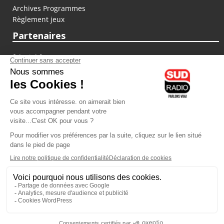
Archives Programmes
Règlement jeux
Partenaires
fiducial.fr
lyoncapitale.fr
olympique-et-lyonnais.com
L'application Iphone / Android
Téléchargez l'application
Les cookies
Gestion des cookies
Crédit photos : ©Sud Radio / Pierre Olivier