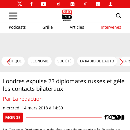
Podcasts
Grille
Articles
Intervenez
POLITIQUE
ECONOMIE
SOCIÉTÉ
LA RADIO DE L'AUTO
LA 
Londres expulse 23 diplomates russes et gèle
les contacts bilatéraux
Par La rédaction
mercredi 14 mars 2018 à 14:59
MONDE
La Grande-Bretagne a pris des sanctions contre la Russie ce