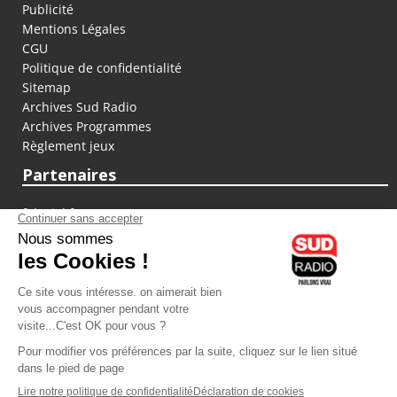
Publicité
Mentions Légales
CGU
Politique de confidentialité
Sitemap
Archives Sud Radio
Archives Programmes
Règlement jeux
Partenaires
fiducial.fr
lyoncapitale.fr
olympique-et-lyonnais.com
L'application Iphone / Android
Téléchargez l'application
Les cookies