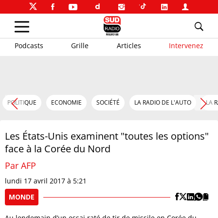
Podcasts
Grille
Articles
Intervenez
POLITIQUE
ECONOMIE
SOCIÉTÉ
LA RADIO DE L'AUTO
LA 
Les États-Unis examinent "toutes les options"
face à la Corée du Nord
Par AFP
lundi 17 avril 2017 à 5:21
MONDE
Au lendemain d’un essai raté de tir de missile en Corée du