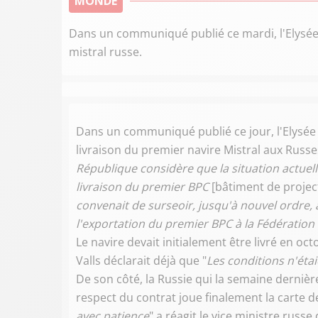
MONDE
Dans un communiqué publié ce mardi, l'Elysée 
mistral russe.
Dans un communiqué publié ce jour, l'Elysée
livraison du premier navire Mistral aux Russes
République considère que la situation actuell
livraison du premier BPC
[bâtiment de proje
convenait de surseoir, jusqu'à nouvel ordre,
l'exportation du premier BPC à la Fédération
Le navire devait initialement être livré en 
Valls déclarait déjà que "
Les conditions n'éta
De son côté, la Russie qui la semaine derniè
respect du contrat joue finalement la carte de
avec patience
" a réagit le vice ministre russe