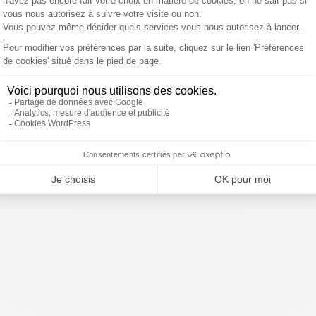
mp
Ceuta : "Il s’agissait d’une
Espagne : près de 50 000
ise des
attaque hybride"
migrants à Ceuta en 24
éran nie
heures, l'Italie menace de
dialogue
suspendre Schengen