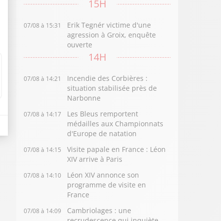
15H
Erik Tegnér victime d'une
07/08 à 15:31
agression à Groix, enquête
ouverte
14H
Incendie des Corbières :
07/08 à 14:21
situation stabilisée près de
Narbonne
Les Bleus remportent
07/08 à 14:17
médailles aux Championnats
d'Europe de natation
Visite papale en France : Léon
07/08 à 14:15
XIV arrive à Paris
Léon XIV annonce son
07/08 à 14:10
programme de visite en
France
Cambriolages : une
07/08 à 14:09
recrudescence qui inquiète