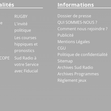
lités
Informations
Dossier de presse
RUGBY
QUI SOMMES-NOUS ?
ue
L'invité
Comment nous rejoindre ?
politique
Publicité
S
Les courses
Mentions Légales
hippiques et
CGU
pronostics
Politique de confidentialité
COPE
Sud Radio à
Sitemap
votre Service
Archives Sud Radio
avec Fiducial
Archives Programmes
Règlement jeux