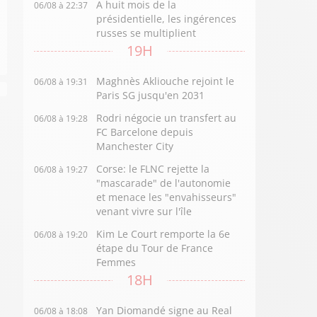
A huit mois de la
06/08 à 22:37
présidentielle, les ingérences
russes se multiplient
19H
Maghnès Akliouche rejoint le
06/08 à 19:31
Paris SG jusqu'en 2031
Rodri négocie un transfert au
06/08 à 19:28
FC Barcelone depuis
Manchester City
Corse: le FLNC rejette la
06/08 à 19:27
"mascarade" de l'autonomie
et menace les "envahisseurs"
venant vivre sur l'île
Kim Le Court remporte la 6e
06/08 à 19:20
étape du Tour de France
Femmes
18H
Yan Diomandé signe au Real
06/08 à 18:08