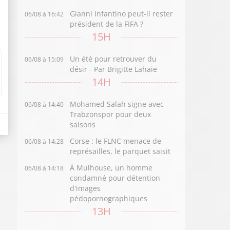
Gianni Infantino peut-il rester
06/08 à 16:42
président de la FIFA ?
15H
Un été pour retrouver du
06/08 à 15:09
désir - Par Brigitte Lahaie
14H
Mohamed Salah signe avec
06/08 à 14:40
Trabzonspor pour deux
saisons
Corse : le FLNC menace de
06/08 à 14:28
représailles, le parquet saisit
À Mulhouse, un homme
06/08 à 14:18
condamné pour détention
d'images
pédopornographiques
13H