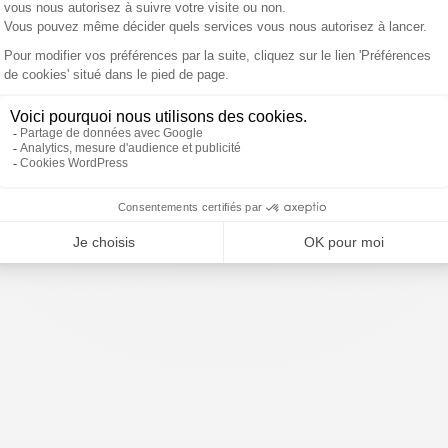
mp
Ceuta : "Il s’agissait d’une
Espagne : près de 50 000
ise des
attaque hybride"
migrants à Ceuta en 24
éran nie
heures, l'Italie menace de
dialogue
suspendre Schengen