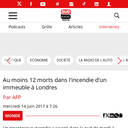
Podcasts
Grille
Articles
Intervenez
POLITIQUE
ECONOMIE
SOCIÉTÉ
LA RADIO DE L'AUTO
LA 
Au moins 12 morts dans l'incendie d'un
immeuble à Londres
Par AFP
mercredi 14 juin 2017 à 7:26
MONDE
Un gigantesque incendie a ravagé dans la nuit de mardi à