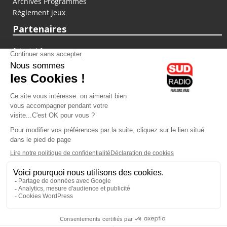
Archives Programmes
Règlement jeux
Partenaires
fiducial.fr
lyoncapitale.fr
olympique-et-lyonnais.com
L'application Iphone / Android
Téléchargez l'application
Les cookies
Gestion des cookies
Crédit photos : ©Sud Radio / Pierre Olivier
14H00 - 14H30
13H30
-
14H00