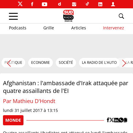
Podcasts
Grille
Articles
Intervenez
POLITIQUE
ECONOMIE
SOCIÉTÉ
LA RADIO DE L'AUTO
LA 
Afghanistan : l'ambassade d'Irak attaquée par
quatre assaillants de l'EI
Par Mathieu D'Hondt
lundi 31 juillet 2017 à 13:15
MONDE
Quatre assaillants jihadistes ont attaqué ce lundi l'ambassade