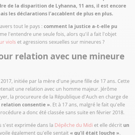
e de la disparition de Lyhanna, 11 ans, il est encore
s les déclarations l'accablent de plus en plus.
avers tout le pays :
comment la justice a-t-elle pu
e l'entendre une seule fois, alors qu'il a fait l'objet
ur viols
et agressions sexuelles sur mineures ?
pour relation avec une mineure
7, initiée par la mère d'une jeune fille de 17 ans. Cette
tretenait une relation avec un homme majeur. Jérôme
eyer, la procureure de la République d'Auch en charge de
e relation consentie »
. Et à 17 ans, malgré le fait qu'elle
procédure a donc été classée sans suite en février 2018.
s s'est exprimée dans la
Dépêche du Midi
et elle décrit
un
évoile également qu'elle sentait
« qu'il était louche »
.