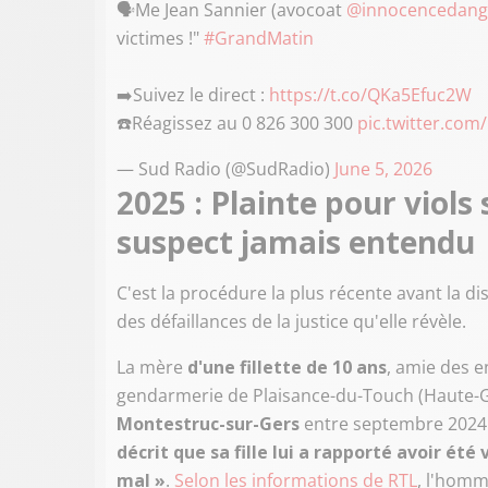
🗣️Me Jean Sannier (avocoat
@innocencedang
victimes !"
#GrandMatin
➡️Suivez le direct :
https://t.co/QKa5Efuc2W
☎️Réagissez au 0 826 300 300
pic.twitter.com
— Sud Radio (@SudRadio)
June 5, 2026
2025 : Plainte pour viols
suspect jamais entendu
C'est la procédure la plus récente avant la d
des défaillances de la justice qu'elle révèle.
La mère
d'une fillette de 10 ans
, amie des e
gendarmerie de Plaisance-du-Touch (Haute-G
Montestruc-sur-Gers
entre septembre 2024 
décrit que sa fille lui a rapporté avoir été 
mal »
.
Selon les informations de RTL
, l'homm