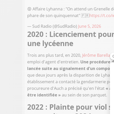
😡 Affaire Lyhanna : "On attend un Grenelle de
phare de son quinquennat" 🇫🇷
https://t.co
— Sud Radio (@SudRadio)
June 5, 2026
2020 : Licenciement pour
une lycéenne
Trois ans plus tard, en 2020,
Jérôme Barella
av
emploi d'agent d'entretien.
Une procédure di
lancée suite au signalement d'un comport
que deux jours après la disparition de Lyhan
établissement a contacté la gendarmerie pour
procureure d'Auch a précisé qu'en l'état
« au
être identifiée »
au sein de son parquet.
2022 : Plainte pour viol 