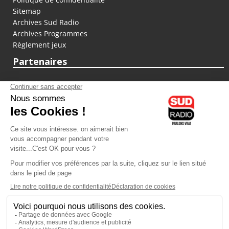
Sitemap
Archives Sud Radio
Archives Programmes
Règlement jeux
Partenaires
fiducial.fr
lyoncapitale.fr
olympique-et-lyonnais.com
L'application Iphone / Android
Téléchargez l'application
Les cookies
Gestion des cookies