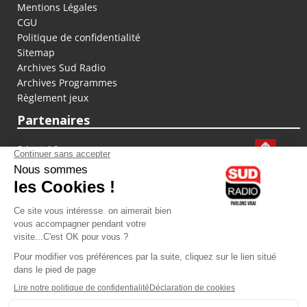
Mentions Légales
CGU
Politique de confidentialité
Sitemap
Archives Sud Radio
Archives Programmes
Règlement jeux
Partenaires
fiducial.fr
lyoncapitale.fr
olympique-et-lyonnais.com
L'application Iphone / Android
Téléchargez l'application
Les cookies