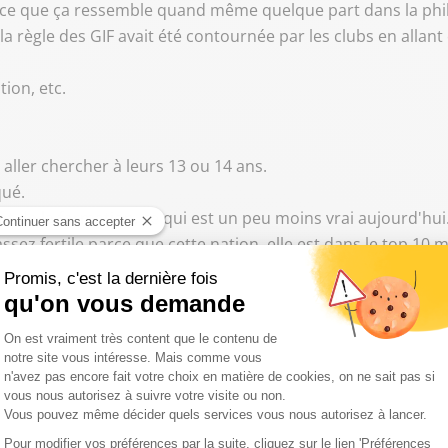
 parce que ça ressemble quand même quelque part dans la phil
a règle des GIF avait été contournée par les clubs en allant
tion, etc.
t aller chercher à leurs 13 ou 14 ans.
qué.
nt de la formation, ce qui est un peu moins vrai aujourd'hui
 assez fertile parce que cette nation, elle est dans le top 10
épartis en 3600 clubs.
t meilleur et cette règle va le servir.
ippe, parce qu'effectivement, jusque-là, vous pouviez arriver 
o.