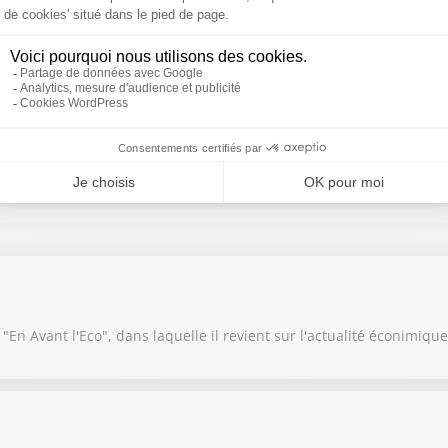
ser, c'est quand même dingue.
ional japonais, il faut arriver à 12 ans, 13 ans au Japon.
En Avant l'Eco", dans laquelle il revient sur l'actualité éconimiq