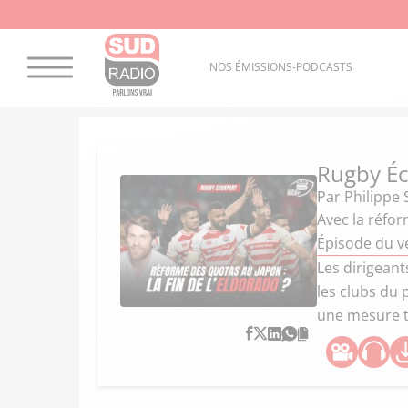
NOS ÉMISSIONS-PODCASTS
Rugby É
Par
Philippe
Avec la réfor
Épisode du v
Les dirigean
les clubs du 
une mesure t