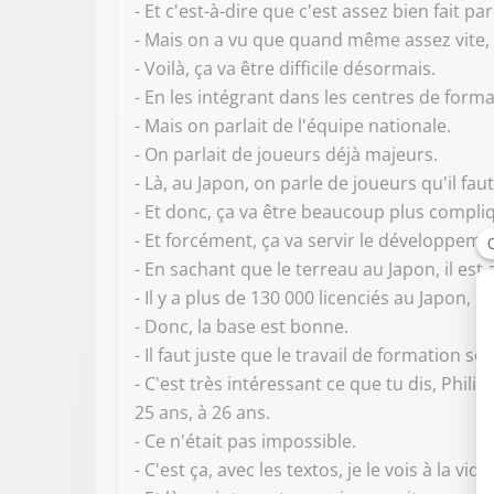
- Et c'est-à-dire que c'est assez bien fait
- Mais on a vu que quand même assez vite, l
- Voilà, ça va être difficile désormais.
- En les intégrant dans les centres de forma
- Mais on parlait de l'équipe nationale.
- On parlait de joueurs déjà majeurs.
- Là, au Japon, on parle de joueurs qu'il fau
- Et donc, ça va être beaucoup plus compli
- Et forcément, ça va servir le développeme
- En sachant que le terreau au Japon, il est
- Il y a plus de 130 000 licenciés au Japon, r
- Donc, la base est bonne.
- Il faut juste que le travail de formation soi
- C'est très intéressant ce que tu dis, Phil
25 ans, à 26 ans.
- Ce n'était pas impossible.
- C'est ça, avec les textos, je le vois à la vidé