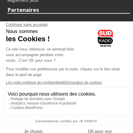
Règlement jeux
Partenaires
fiducial.fr
lyoncapitale.fr
olympique-et-lyonnais.com
L'application Iphone / Android
Téléchargez l'application
Les cookies
Gestion des cookies
Crédit photos : ©Sud Radio / Pierre Olivier
05H00
-
07H00
07H00 - 10H00
Jon Rakotozafy
Jacques Cardoze