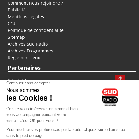
Comment nous rejoindre ?
Publicité
Mentions Légales
CGU
Politique de confidentialité
Sitemap
Archives Sud Radio
Archives Programmes
Règlement jeux
Partenaires
fiducial.fr
lyoncapitale.fr
olympique-et-lyonnais.com
L'application Iphone / Android
Téléchargez l'application