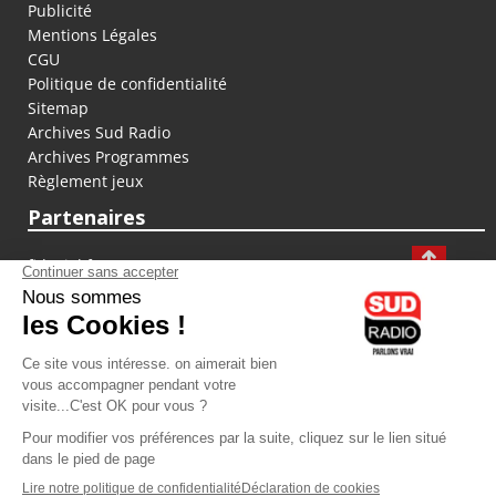
Publicité
Mentions Légales
CGU
Politique de confidentialité
Sitemap
Archives Sud Radio
Archives Programmes
Règlement jeux
Partenaires
fiducial.fr
lyoncapitale.fr
olympique-et-lyonnais.com
L'application Iphone / Android
Téléchargez l'application
Les cookies