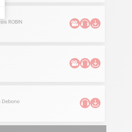
çois ROBIN
en Debono