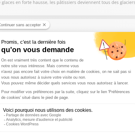
laces en forte hausse, les pâtissiers deviennent tous des glaciers
ournier, Alexandre Fonseca, Julien Job
ent les fortes chaleurs impactent les vaches et l'élevage en Fran
avid Baroche, Raphaël Haumont, François, Adrien Brunet, 
jambon de Paris est-ce un poison violent ? Élever des porcs sans 
vier Orset, Stéphanie Corsiglia
zon des meilleurs produits repérés au salon Gourmet Selection.