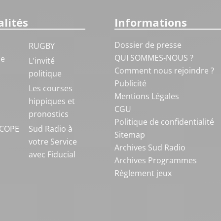
lités
Informations
Dossier de presse
RUGBY
QUI SOMMES-NOUS ?
ue
L'invité
Comment nous rejoindre ?
politique
Publicité
S
Les courses
Mentions Légales
hippiques et
CGU
pronostics
Politique de confidentialité
COPE
Sud Radio à
Sitemap
votre Service
Archives Sud Radio
avec Fiducial
Archives Programmes
Règlement jeux