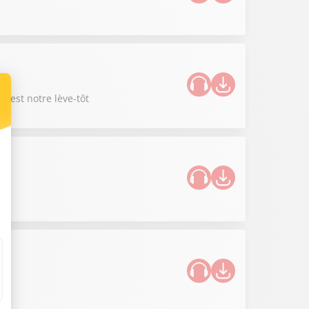
, est notre lève-tôt
ne