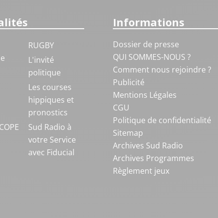
lités
Informations
Dossier de presse
RUGBY
QUI SOMMES-NOUS ?
ue
L'invité
Comment nous rejoindre ?
politique
Publicité
S
Les courses
Mentions Légales
hippiques et
CGU
pronostics
Politique de confidentialité
COPE
Sud Radio à
Sitemap
votre Service
Archives Sud Radio
avec Fiducial
Archives Programmes
Règlement jeux