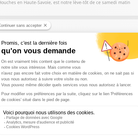
 Houches en Haute-Savoie, est notre lève-tôt de ce samedi matin
aitières à Saint-Martin-en-Haut, dans les monts du Lyonnais (59850)
 chamelier à Verrières dans l’Aveyron, est notre lève-tôt
 Soufiane Mahlali, fleuriste à Mallemort dans les Bouches-du-Rhô