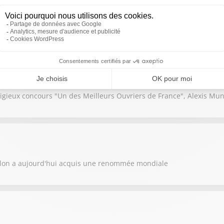
ruches et faire face à des récoltes de miel en baisse : le métier d'ap
igieux concours "Un des Meilleurs Ouvriers de France", Alexis Mu
llon a aujourd'hui acquis une renommée mondiale