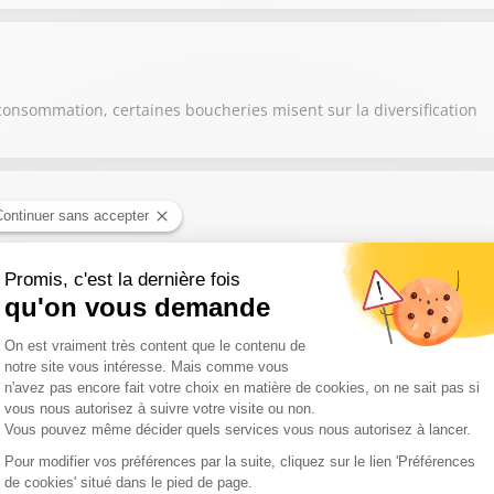
consommation, certaines boucheries misent sur la diversification
nte à lui seul le savoir-faire de toute une région
s, les éleveurs et agriculteurs s'adaptent en modifiant leurs prati