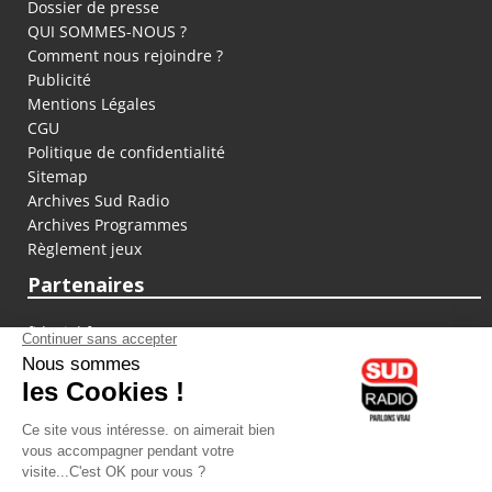
Dossier de presse
QUI SOMMES-NOUS ?
Comment nous rejoindre ?
Publicité
Mentions Légales
CGU
Politique de confidentialité
Sitemap
Archives Sud Radio
Archives Programmes
Règlement jeux
Partenaires
fiducial.fr
lyoncapitale.fr
olympique-et-lyonnais.com
L'application Iphone / Android
Téléchargez l'application