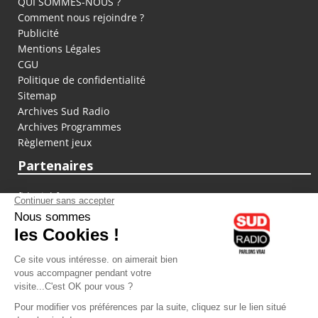
QUI SOMMES-NOUS ?
Comment nous rejoindre ?
Publicité
Mentions Légales
CGU
Politique de confidentialité
Sitemap
Archives Sud Radio
Archives Programmes
Règlement jeux
Partenaires
fiducial.fr
lyoncapitale.fr
olympique-et-lyonnais.com
L'application Iphone / Android
Téléchargez l'application