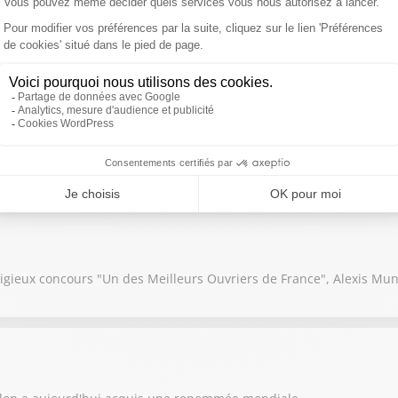
s, les éleveurs et agriculteurs s'adaptent en modifiant leurs prati
ruches et faire face à des récoltes de miel en baisse : le métier d'ap
igieux concours "Un des Meilleurs Ouvriers de France", Alexis Mu