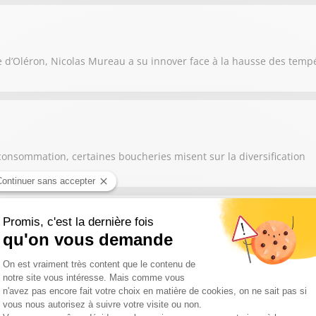
e d’Oléron, Nicolas Mureau a su innover face à la hausse des temp
consommation, certaines boucheries misent sur la diversification
nte à lui seul le savoir-faire de toute une région