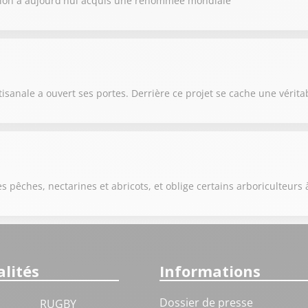
llon a aujourd'hui acquis une renommée mondiale
anale a ouvert ses portes. Derrière ce projet se cache une véritab
s pêches, nectarines et abricots, et oblige certains arboriculteurs 
lités
Informations
Dossier de presse
RUGBY