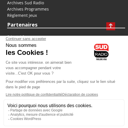
Archives Sud Radio
Archives Programmes
Règlement jeux
Partenaires
fiducial.fr
lyoncapitale.fr
olympique-et-lyonnais.com
L'application Iphone / Android
Téléchargez l'application
Les cookies
Gestion des cookies
Crédit photos : ©Sud Radio / Pierre Olivier