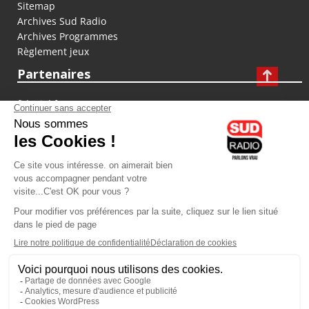
Sitemap
Archives Sud Radio
Archives Programmes
Règlement jeux
Partenaires
fiducial.fr
lyoncapitale.fr
olympique-et-lyonnais.com
L'application Iphone / Android
Téléchargez l'application
Les cookies
Gestion des cookies
Crédit photos : ©Sud Radio / Pierre Olivier