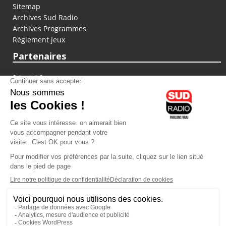
Sitemap
Archives Sud Radio
Archives Programmes
Règlement jeux
Partenaires
fiducial.fr
lyoncapitale.fr
olympique-et-lyonnais.com
L'application Iphone / Android
Téléchargez l'application
Les cookies
Gestion des cookies
Crédit photos : ©Sud Radio / Pierre Olivier