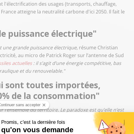
t l'électrification des usages (transports, chauffage,
rance atteigne la neutralité carbone d'ici 2050. Il fait le
e puissance électrique"
st une grande puissance électrique,
résume Christian
ectricité, au micro de Patrick Roger sur l’antenne de Sud
siles actuelles
: il s’agit d’une énergie compétitive, bas
raulique et du renouvelable."
ui sont toutes importées,
50% de la consommation
"
ur l’ensemble du territoire. Le paradoxe est qu’elle n’est
e. Les énergies fossiles, qui sont toutes importées,
de la consommation
."