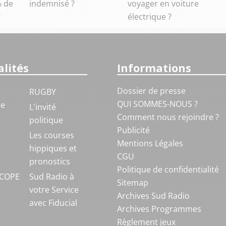
% de
indemnisé ?
voyager en voiture
"
électrique ?
lités
Informations
Dossier de presse
RUGBY
QUI SOMMES-NOUS ?
ue
L'invité
Comment nous rejoindre ?
politique
Publicité
S
Les courses
Mentions Légales
hippiques et
CGU
pronostics
Politique de confidentialité
COPE
Sud Radio à
Sitemap
votre Service
Archives Sud Radio
avec Fiducial
Archives Programmes
Règlement jeux