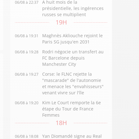
A huit mois de la
06/08 à 22:37
présidentielle, les ingérences
russes se multiplient
19H
Maghnès Akliouche rejoint le
06/08 à 19:31
Paris SG jusqu'en 2031
Rodri négocie un transfert au
06/08 à 19:28
FC Barcelone depuis
Manchester City
Corse: le FLNC rejette la
06/08 à 19:27
"mascarade" de l'autonomie
et menace les "envahisseurs"
venant vivre sur l'île
Kim Le Court remporte la 6e
06/08 à 19:20
étape du Tour de France
Femmes
18H
Yan Diomandé signe au Real
06/08 à 18:08