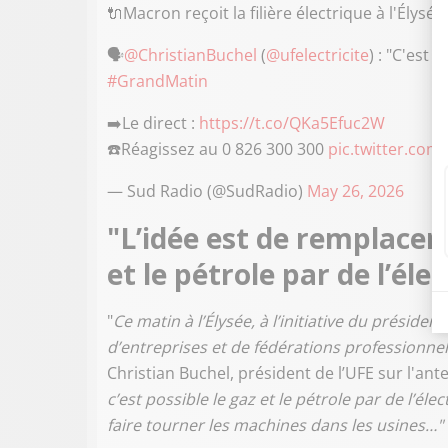
🔌Macron reçoit la filière électrique à l'Élysée
🗣️
@ChristianBuchel
(
@ufelectricite
) : "C'est
#GrandMatin
➡️Le direct :
https://t.co/QKa5Efuc2W
☎️Réagissez au 0 826 300 300
pic.twitter.com
— Sud Radio (@SudRadio)
May 26, 2026
"L’idée est de remplacer 
et le pétrole par de l’élec
"
Ce matin à l’Élysée, à l’initiative du préside
d’entreprises et de fédérations professionnel
Christian Buchel, président de l’UFE sur l'an
c’est possible le gaz et le pétrole par de l’él
faire tourner les machines dans les usines…"