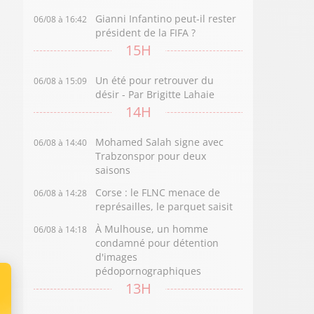
Gianni Infantino peut-il rester
06/08 à 16:42
président de la FIFA ?
15H
Un été pour retrouver du
06/08 à 15:09
désir - Par Brigitte Lahaie
14H
Mohamed Salah signe avec
06/08 à 14:40
Trabzonspor pour deux
saisons
Corse : le FLNC menace de
06/08 à 14:28
représailles, le parquet saisit
À Mulhouse, un homme
06/08 à 14:18
condamné pour détention
d'images
pédopornographiques
13H