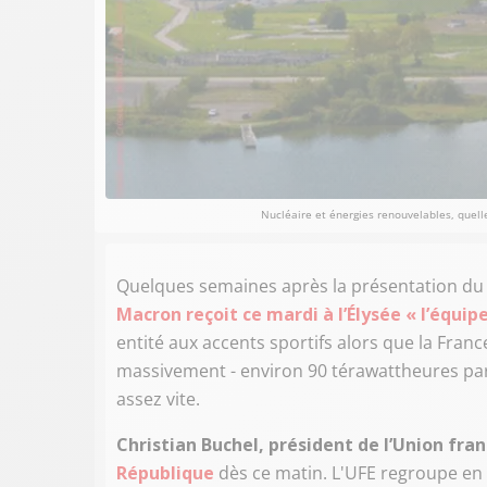
Nucléaire et énergies renouvelables, quel
Quelques semaines après la présentation du p
Macron reçoit ce mardi à l’Élysée « l’équipe
entité aux accents sportifs alors que la Franc
massivement - environ 90 térawattheures pa
assez vite.
Christian Buchel, président de l’Union franç
République
dès ce matin. L'UFE regroupe en e