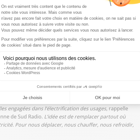
 pour faire avancer l'électrification du pays
 une bonne nouvelle pour le pouvoir d'achat des Français"
/msoxnZlXri
partout où c’est possible le gaz
tricité"
nt de la République, est rassemblé un très large panel
les engagées dans l’électrification des usages,
rappelle
tenne de Sud Radio.
L’idée est de remplacer partout où
ectricité. Pour nous déplacer, nous chauffer, nous refroidir,