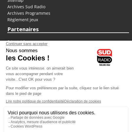
Sitemap
Archives Sud Radio
Archives Programmes
Règlement jeux
Partenaires
fiducial.fr
lyoncapitale.fr
olympique-et-lyonnais.com
L'application Iphone / Android
Téléchargez l'application
Les cookies
Gestion des cookies
Crédit photos : ©Sud Radio / Pierre Olivier