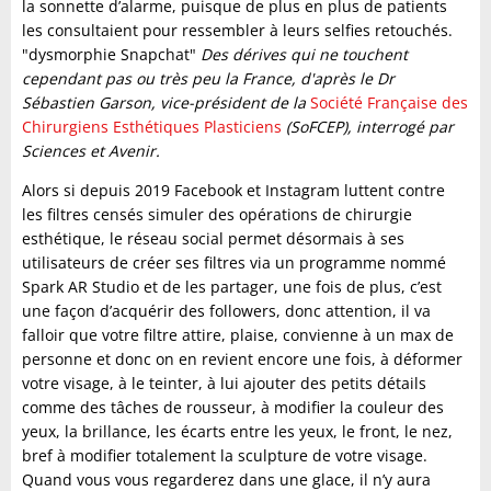
la sonnette d’
alarme
, puisque de plus en plus de patients
les consultaient pour ressembler à leurs selfies retouché
s.
"dysmorphie Snapchat"
Des dérives qui ne touchent
cependant pas ou très peu la France, d'après le Dr
Sébastien Garson, vice-président de la
Société Fran
ç
aise des
Chirurgiens Esthétiques Plasticiens
(SoFCEP), interrogé par
Sciences et Avenir.
Alors si depuis 2019 Facebook et Instagram luttent contre
les filtres censés simuler des opérations de chirurgie
esthétique, le réseau social permet désormais à ses
utilisateurs de créer ses filtres
via
un programme nommé
Spark AR Studio
et de les partager, une fois de plus, c’est
une façon d’acquérir des followers, donc attention, il va
falloir que votre filtre attire, plaise, convienne à un max de
personne et donc on en revient encore une fois, à déformer
votre visage, à le teinter, à lui ajouter des petits détails
comme des tâches de rousseur, à modifier la couleur des
yeux, la brillance, les écarts entre les yeux, le front, le nez,
bref à modifier totalement la sculpture de votre visage.
Quand vous vous regarderez dans une glace, il n’y aura