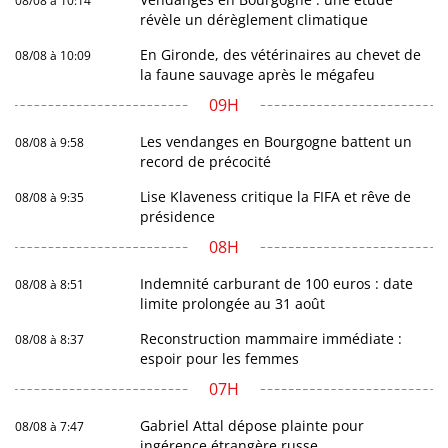
08/08 à 10:14
révèle un dérèglement climatique
En Gironde, des vétérinaires au chevet de
08/08 à 10:09
la faune sauvage après le mégafeu
09H
Les vendanges en Bourgogne battent un
08/08 à 9:58
record de précocité
Lise Klaveness critique la FIFA et rêve de
08/08 à 9:35
présidence
08H
Indemnité carburant de 100 euros : date
08/08 à 8:51
limite prolongée au 31 août
Reconstruction mammaire immédiate :
08/08 à 8:37
espoir pour les femmes
07H
Gabriel Attal dépose plainte pour
08/08 à 7:47
ingérence étrangère russe