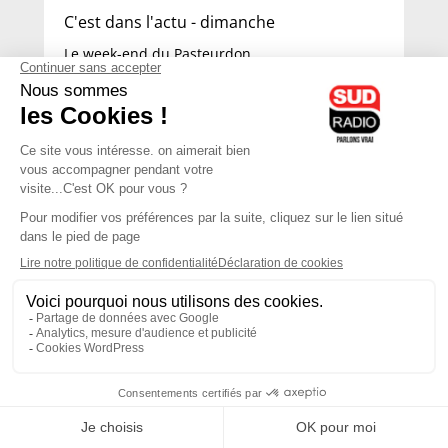
C'est dans l'actu - dimanche
Le week-end du Pasteurdon
vendredi 4 octobre 2019 à 1:00
C'était, il y a...
04H00
-
07H00
07H00 - 10H00
Noémie Halioua
Laurence Péraud
30ans, La première affaire du voile islamique à
Les débats de l'été
Le Grand Matin Week-End