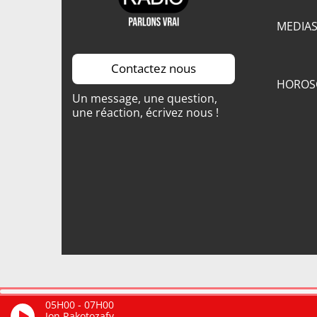
MEDIA
Contactez nous
HOROS
Un message, une question,
une réaction, écrivez nous !
05H00
-
07H00
Jon Rakotozafy