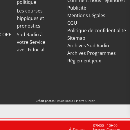
Comment nous rejoindre ?
politique
Publicité
S
Les courses
Mentions Légales
hippiques et
CGU
pronostics
Politique de confidentialité
COPE
Sud Radio à
Sitemap
votre Service
Archives Sud Radio
avec Fiducial
Archives Programmes
Règlement jeux
Crédit photos : ©Sud Radio / Pierre Olivier
07H00 - 10H00
À Suivre
Jacques Cardoze