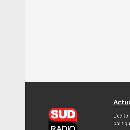
Actua
L'édito
politiq