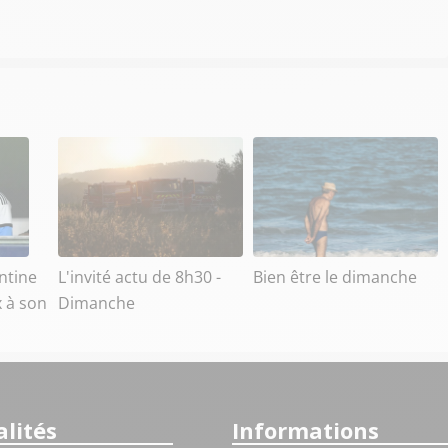
ntine
L'invité actu de 8h30 -
Bien être le dimanche
x à son
Dimanche
lités
Informations