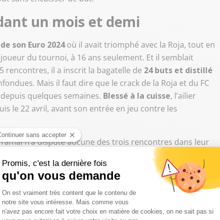
ndant un mois et demi
de son Euro 2024
où il avait triomphé avec la Roja, tout en
joueur du tournoi, à 16 ans seulement. Et il semblait
 rencontres, il a inscrit la bagatelle de
24 buts et distillé
fondues. Mais il faut dire que le crack de la Roja et du FC
 depuis quelques semaines.
Blessé à la cuisse
, l’ailier
s le 22 avril, avant son entrée en jeu contre les
%. Yamal n’a disputé aucune des trois rencontres dans leur
tée par l’Espagne depuis le début de la compétition,
il n’en
 inscrit le but de l’ouverture du score contre l’Arabie
aré aux autres têtes d’affiches du tournoi qui gravitent
s.
être meilleurs que nous »