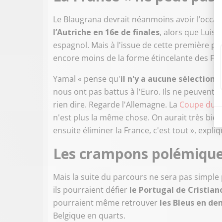
Le Blaugrana devrait néanmoins avoir l’occas
l’Autriche en 16e de finales
, alors que Luis d
espagnol. Mais à l'issue de cette première pha
encore moins de la forme étincelante des Fr
Yamal « pense qu'
il n'y a aucune sélection 
nous ont pas battus à l'Euro. Ils ne peuvent
rien dire. Regarde l'Allemagne. La
Coupe du 
n'est plus la même chose. On aurait très bie
ensuite éliminer la France, c'est tout », expliq
Les crampons polémique
Mais la suite du parcours ne sera pas simple p
ils pourraient défier
le Portugal de Cristia
pourraient même retrouver
les Bleus en de
Belgique en quarts.