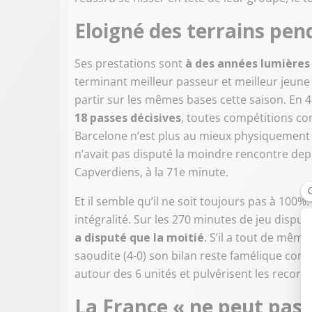
Eloigné des terrains pe
Ses prestations sont
à des années lumières 
terminant meilleur passeur et meilleur jeune 
partir sur les mêmes bases cette saison. En 45
18 passes décisives
, toutes compétitions con
Barcelone n’est plus au mieux physiquement
n’avait pas disputé la moindre rencontre depui
Capverdiens, à la 71e minute.
Et il semble qu’il ne soit toujours pas à 100
intégralité. Sur les 270 minutes de jeu dispu
a disputé que la moitié
. S’il a tout de même
saoudite (4-0) son bilan reste famélique comp
autour des 6 unités et pulvérisent les record
La France « ne peut pas 