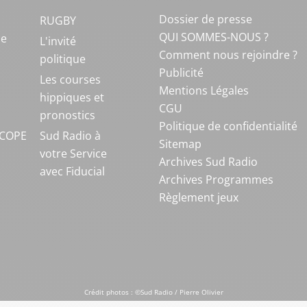
Dossier de presse
RUGBY
QUI SOMMES-NOUS ?
ue
L'invité
Comment nous rejoindre ?
politique
Publicité
S
Les courses
Mentions Légales
hippiques et
CGU
pronostics
Politique de confidentialité
COPE
Sud Radio à
Sitemap
votre Service
Archives Sud Radio
avec Fiducial
Archives Programmes
Règlement jeux
Crédit photos : ©Sud Radio / Pierre Olivier