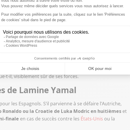
ion de se rapprocher de ses concurrents ce soir, contre
e la Fuente pourrait le titulariser sur le côté droit
se, le prodige ne semble pas inquiet de la suite, et
ançais.
qui est imbattable
». Il rappelle également qu’« ils ne
 pas être meilleurs que nous. La phase de groupes ne veut
monde
commence maintenant. À partir de maintenant, ce
n pu faire trois matchs nuls en phase de groupes et
ue-t-il, visiblement sûr de ses forces.
s de Lamine Yamal
our les Espagnols. S’il parvienne à se défaire l’Autriche,
no Ronaldo ou la Croatie de Luka Modric en huitièmes
et
mi-finale
en cas de succès contre les
États-Unis
ou la