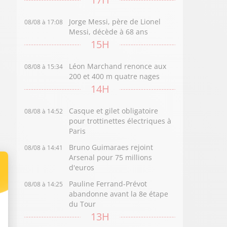
Jorge Messi, père de Lionel
08/08 à 17:08
Messi, décède à 68 ans
15H
Léon Marchand renonce aux
08/08 à 15:34
200 et 400 m quatre nages
14H
Casque et gilet obligatoire
08/08 à 14:52
pour trottinettes électriques à
Paris
Bruno Guimaraes rejoint
08/08 à 14:41
Arsenal pour 75 millions
d'euros
Pauline Ferrand-Prévot
08/08 à 14:25
abandonne avant la 8e étape
du Tour
13H