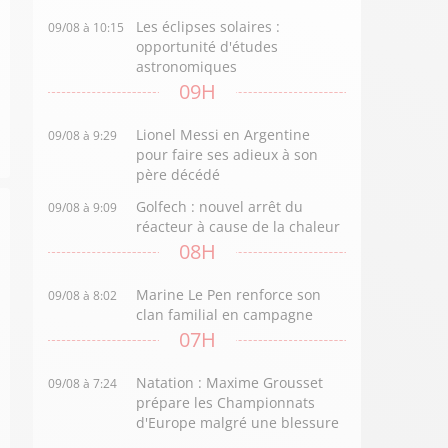
Les éclipses solaires :
09/08 à 10:15
opportunité d'études
astronomiques
09H
Lionel Messi en Argentine
09/08 à 9:29
pour faire ses adieux à son
père décédé
Golfech : nouvel arrêt du
09/08 à 9:09
réacteur à cause de la chaleur
08H
Marine Le Pen renforce son
09/08 à 8:02
clan familial en campagne
07H
Natation : Maxime Grousset
09/08 à 7:24
prépare les Championnats
d'Europe malgré une blessure