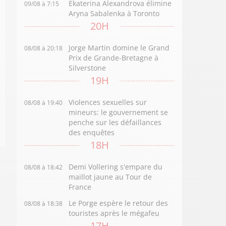
Ekaterina Alexandrova élimine
09/08 à 7:15
Aryna Sabalenka à Toronto
20H
Jorge Martin domine le Grand
08/08 à 20:18
Prix de Grande-Bretagne à
Silverstone
19H
Violences sexuelles sur
08/08 à 19:40
mineurs: le gouvernement se
penche sur les défaillances
des enquêtes
18H
Demi Vollering s'empare du
08/08 à 18:42
maillot jaune au Tour de
France
Le Porge espère le retour des
08/08 à 18:38
touristes après le mégafeu
17H